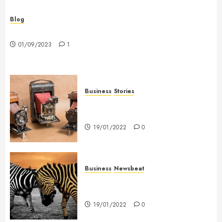
Blog
Hello world!
01/09/2023
1
Business
Stories
Searching for the ‘angel’ who
held me on Westminster Bridge
19/01/2022
0
Business
Newsbeat
Why local US newspapers are
sounding the alarm
19/01/2022
0