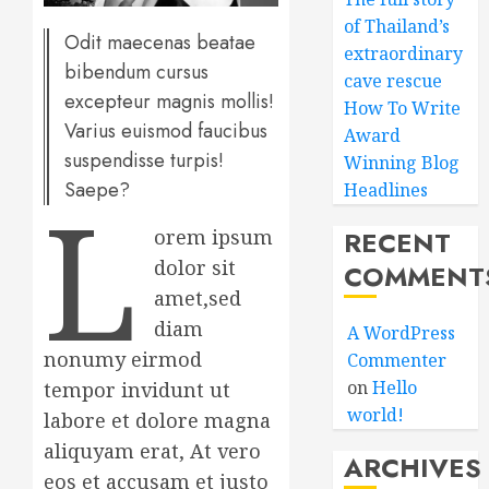
of Thailand’s
Odit maecenas beatae
extraordinary
bibendum cursus
cave rescue
excepteur magnis mollis!
How To Write
Varius euismod faucibus
Award
suspendisse turpis!
Winning Blog
Saepe?
L
Headlines
RECENT
orem ipsum
dolor sit
COMMENT
amet,sed
diam
A WordPress
nonumy eirmod
Commenter
on
Hello
tempor invidunt ut
world!
labore et dolore magna
aliquyam erat, At vero
ARCHIVES
eos et accusam et justo