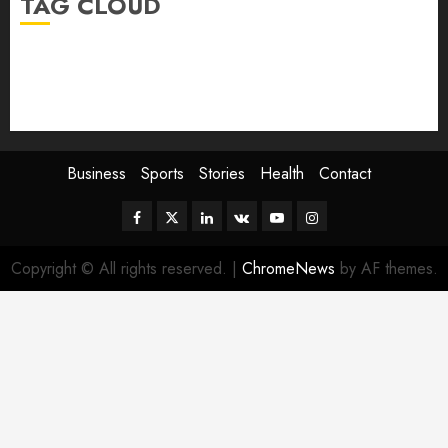
TAG CLOUD
Business
Health
Newsbeat
Science
Sport
Stories
World
Business
Sports
Stories
Health
Contact
Facebook
Twitter
Linkedin
VK
Youtube
Instagram
Copyright © All rights reserved.
|
ChromeNews
by AF themes.