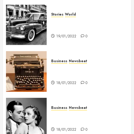
Stories
World
The full story of Thailand’s
extraordinary cave rescue
19/01/2022
0
Business
Newsbeat
How To Write Award Winning
Blog Headlines
18/01/2022
0
Business
Newsbeat
What’s Scarier Than the Sex
Talk? Its About Weight
18/01/2022
0