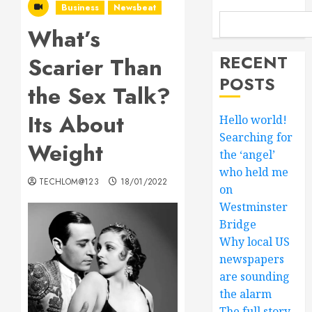
Business
Newsbeat
What’s
RECENT
Scarier Than
POSTS
the Sex Talk?
Its About
Hello world!
Searching for
Weight
the ‘angel’
who held me
TECHLOM@123
18/01/2022
on
Westminster
Bridge
Why local US
newspapers
are sounding
the alarm
The full story