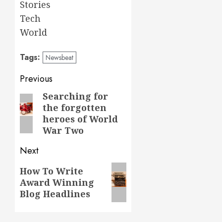
Stories
Tech
World
Tags:
Newsbeat
Post
Previous
navigation
Searching for
Previous
the forgotten
post:
heroes of World
War Two
Next
Next
How To Write
Award Winning
post:
Blog Headlines