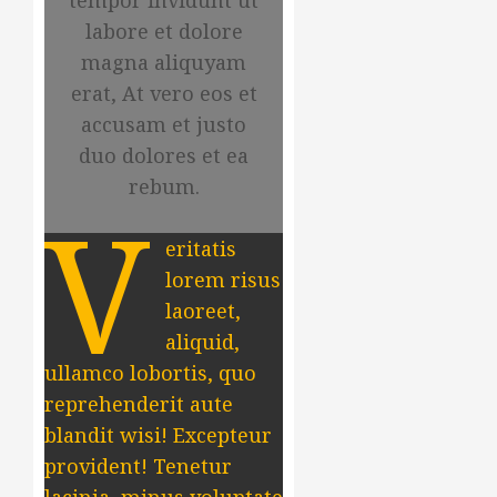
tempor invidunt ut
labore et dolore
magna aliquyam
erat, At vero eos et
accusam et justo
duo dolores et ea
rebum.
V
eritatis
lorem risus
laoreet,
aliquid,
ullamco lobortis, quo
reprehenderit aute
blandit wisi! Excepteur
provident! Tenetur